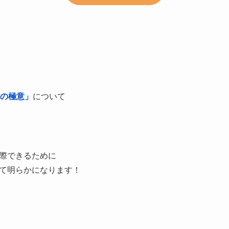
2の極意」
について
際できるために
て明らかになります！